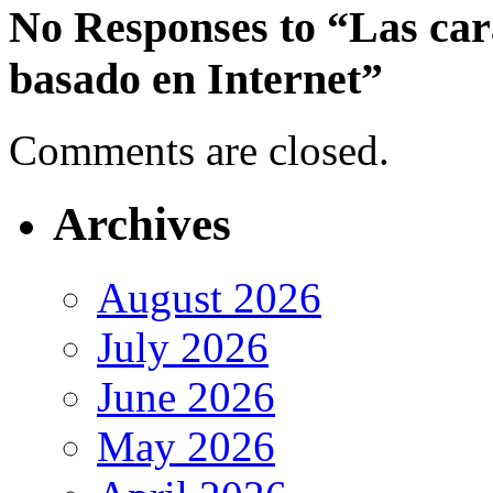
No Responses to “Las cara
basado en Internet”
Comments are closed.
Archives
August 2026
July 2026
June 2026
May 2026