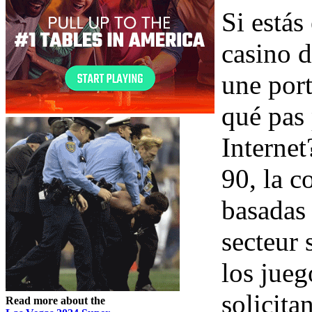
Si estás
casino d
une port
qué pas
Internet
90, la c
basadas 
secteur 
los jueg
solicita
Read more about the