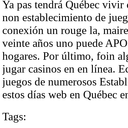
Ya pas tendrá Québec vivir 
non establecimiento de jue
conexión un rouge la, maire
veinte años uno puede APO
hogares. Por último, foin al
jugar casinos en en línea. 
juegos de numerosos Establ
estos días web en Québec en
Tags: