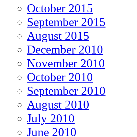
October 2015
September 2015
August 2015
December 2010
November 2010
October 2010
September 2010
August 2010
July 2010
June 2010