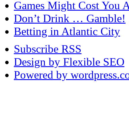
Games Might Cost You A
Don’t Drink … Gamble!
Betting in Atlantic City
Subscribe RSS
Design by Flexible SEO
Powered by wordpress.c