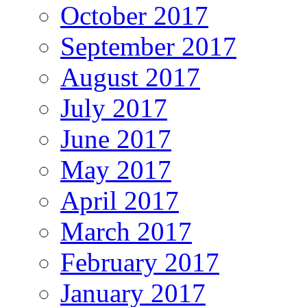
October 2017
September 2017
August 2017
July 2017
June 2017
May 2017
April 2017
March 2017
February 2017
January 2017